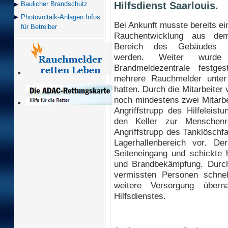
Hilfsdienst Saarlouis.
Baulicher Brand­schutz
Photovoltaik-Anlagen Infos
Bei Ankunft musste bereits e
für Betreiber
Rauchentwicklung aus dem
Bereich des Gebäudes fes
werden. Weiter wurd
Brandmeldezentrale festgest
mehrere Rauchmelder unter
hatten. Durch die Mitarbeiter 
noch mindestens zwei Mitarbe
Angriffstrupp des Hilfeleist
den Keller zur Menschenre
Angriffstrupp des Tanklösch
Lagerhallenbereich vor. D
Seiteneingang und schickte 
und Brandbekämpfung. Durch
vermissten Personen schnel
weitere Versorgung über
Hilfsdienstes.