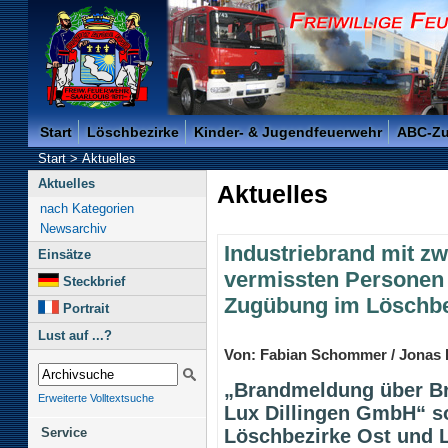
Freiwillige Feuerwehr der Kreisstadt Saarlouis -
Start
Löschbezirke
Kinder- & Jugendfeuerwehr
ABC-Z
Start
>
Aktuelles
Aktuelles
Aktuelles
nach Kategorien
Newsarchiv
Industriebrand mit zw
Einsätze
vermissten Personen 
Steckbrief
Zugübung im Löschbez
Portrait
Lust auf ...?
Von: Fabian Schommer / Jonas 
„Brandmeldung über Br
Erweiterte Volltextsuche
Lux Dillingen GmbH“ s
Löschbezirke Ost und L
Service