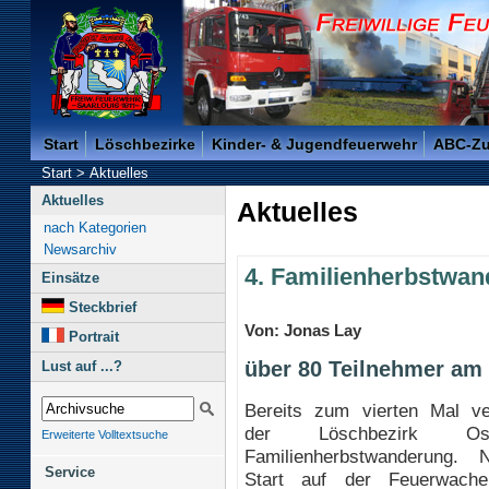
Freiwillige Feuerwehr der Kreisstadt Saarlouis -
Start
Löschbezirke
Kinder- & Jugendfeuerwehr
ABC-Z
Start
>
Aktuelles
Aktuelles
Aktuelles
nach Kategorien
Newsarchiv
4. Familienherbstwa
Einsätze
Steckbrief
Von: Jonas Lay
Portrait
über 80 Teilnehmer am
Lust auf ...?
Bereits zum vierten Mal ver
der Löschbezirk O
Erweiterte Volltextsuche
Familienherbstwanderung.
Service
Start auf der Feuerwach