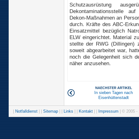
Schutzausrüstung ausge
Dekontaminationsstelle au
Dekon-Maßnahmen an Personen
durch. Kräfte des ABC-Erkund
Einsatzmittel bezüglich Nat
ELW eingerichtet. Material z
stellte der RWG (Dillingen)
soweit abgearbeitet war, hat
noch die Gelegenheit sich de
näher anzusehen.
NAECHSTER ARTIKEL
In sieben Tagen nach
Eisenhüttenstadt
|
Notfalldienst
| |
Sitemap
| |
Links
| |
Kontakt
| |
Impressum
| © 2005 - 