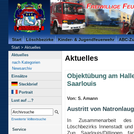
Freiwillige Feuerwehr der Kreisstadt Saarlouis -
Start
Löschbezirke
Kinder- & Jugendfeuerwehr
ABC-Z
Start
>
Aktuelles
Aktuelles
Aktuelles
nach Kategorien
Newsarchiv
Objektübung am Hall
Einsätze
Saarlouis
Steckbrief
Portrait
Von: S. Amann
Lust auf ...?
Austritt von Natronlau
In Zusammenarbeit des 
Erweiterte Volltextsuche
Löschbezirks Innenstadt un
Service
Zug Saarlouis/Dillingen 