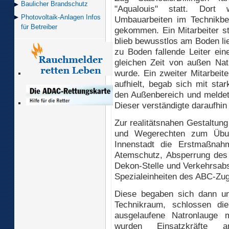
Baulicher Brand­schutz
"Aqualouis" statt. Dort
Photovoltaik-Anlagen Infos
Umbauarbeiten im Technikbe
für Betreiber
gekommen. Ein Mitarbeiter st
blieb bewusstlos am Boden lie
zu Boden fallende Leiter ein
gleichen Zeit von außen Natr
wurde. Ein zweiter Mitarbeite
aufhielt, begab sich mit st
den Außenbereich und meldete
Dieser verständigte daraufhin
Zur realitätsnahen Gestaltung
und Wegerechten zum Übun
Innenstadt die Erstmaßnah
Atemschutz, Absperrung des 
Dekon-Stelle und Verkehrsabs
Spezialeinheiten des ABC-Zu
Diese begaben sich dann un
Technikraum, schlossen die
ausgelaufene Natronlauge 
wurden Einsatzkräfte