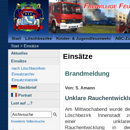
Freiwillige Feuerwehr der Kreisstadt Saarlouis -
Start
Löschbezirke
Kinder- & Jugendfeuerwehr
ABC-Z
Start
>
Einsätze
Aktuelles
Einsätze
Einsätze
nach Löschbezirken
Brandmeldung
Einsatzarchiv
Einsatzstatistik
Steckbrief
Von: S. Amann
Portrait
Unklare Rauchentwickl
Lust auf ...?
Am Mittwochabend wurde de
Löschbezirk Innenstadt z
einer unklare
Erweiterte Volltextsuche
Rauchentwicklung in de