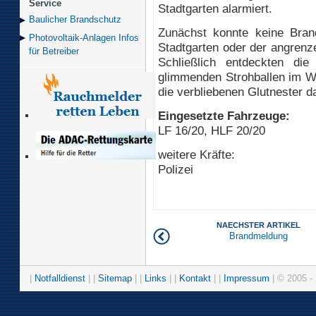
Service
Stadtgarten alarmiert.
Baulicher Brand­schutz
Zunächst konnte keine Brand
Photovoltaik-Anlagen Infos
Stadtgarten oder der angrenz
für Betreiber
Schließlich entdeckten di
glimmenden Strohballen im Wa
die verbliebenen Glutnester d
Eingesetzte Fahrzeuge:
LF 16/20, HLF 20/20
weitere Kräfte:
Polizei
NAECHSTER ARTIKEL
Brandmeldung
|
Notfalldienst
| |
Sitemap
| |
Links
| |
Kontakt
| |
Impressum
| © 2005 - 