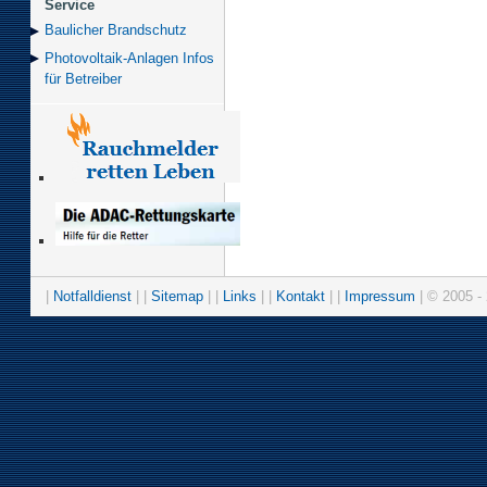
Service
Baulicher Brand­schutz
Photovoltaik-Anlagen Infos
für Betreiber
|
Notfalldienst
| |
Sitemap
| |
Links
| |
Kontakt
| |
Impressum
| © 2005 - 