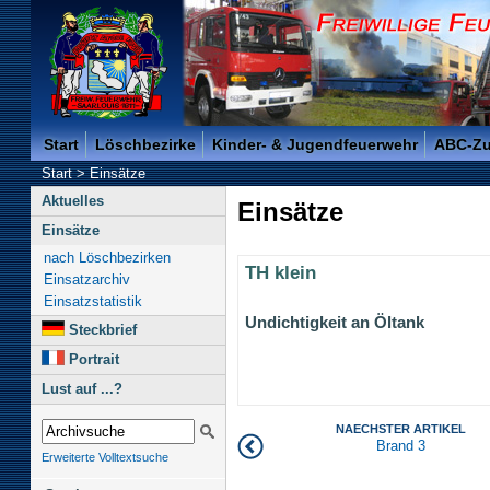
Freiwillige Feuerwehr der Kreisstadt Saarlouis -
Start
Löschbezirke
Kinder- & Jugendfeuerwehr
ABC-Z
Start
>
Einsätze
Aktuelles
Einsätze
Einsätze
nach Löschbezirken
TH klein
Einsatzarchiv
Einsatzstatistik
Undichtigkeit an Öltank
Steckbrief
Portrait
Lust auf ...?
NAECHSTER ARTIKEL
Brand 3
Erweiterte Volltextsuche