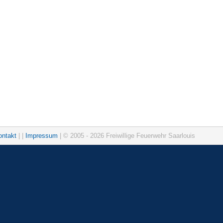
ontakt
| |
Impressum
| © 2005 - 2026 Freiwillige Feuerwehr Saarlouis