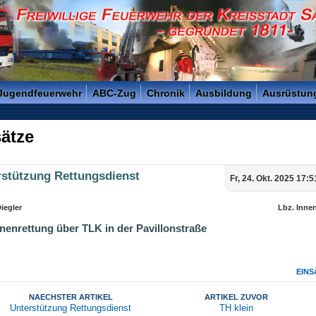
reisstadt Saarlouis - Gegründet 1811 -
 Jugendfeuerwehr
ABC-Zug
Chronik
Ausbildung
Ausrüstun
ätze
rstützung Rettungsdienst
Fr, 24. Okt. 2025 17:
iegler
Lbz. Inne
nenrettung über TLK in der Pavillonstraße
EINS
NAECHSTER ARTIKEL
ARTIKEL ZUVOR
Unterstützung Rettungsdienst
TH klein