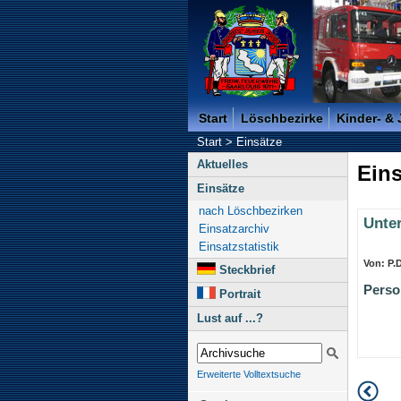
Freiwillige Feuerwehr der K
Start
Löschbezirke
Kinder- &
Start
>
Einsätze
Aktuelles
Eins
Einsätze
nach Löschbezirken
Unte
Einsatzarchiv
Einsatzstatistik
Von: P.D
Steckbrief
Perso
Portrait
Lust auf ...?
Erweiterte Volltextsuche