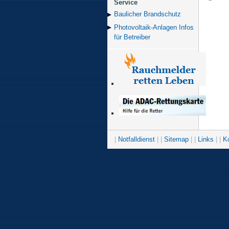
Service
Baulicher Brand­schutz
Photovoltaik-Anlagen Infos
für Betreiber
|
Notfalldienst
| |
Sitemap
| |
Links
| |
K