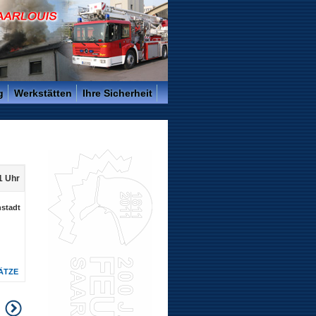
g
Werkstätten
Ihre Sicherheit
51 Uhr
nstadt
ÄTZE