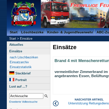
Freiwillige Feuerwehr der Kreisstadt Saarlouis -
Start
Löschbezirke
Kinder- & Jugendfeuerwehr
ABC-Z
Start
>
Einsätze
Aktuelles
Einsätze
Einsätze
nach Löschbezirken
Brand 4 mit Menschenrettu
Einsatzarchiv
Einsatzstatistik
vermeintlicher Zimmerbrand im 
Steckbrief
angebranntes Essen, Belüftu
Portrait
Lust auf ...?
NAECHSTER ARTIKEL
Erweiterte Volltextsuche
Unterstützung Rettungsdiens