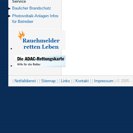
Service
Baulicher Brand­schutz
Photovoltaik-Anlagen Infos
für Betreiber
|
Notfalldienst
| |
Sitemap
| |
Links
| |
Kontakt
| |
Impressum
| © 2005 - 