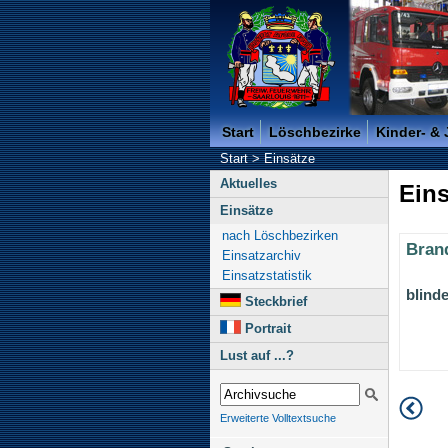
Freiwillige Feuerwehr der K
Start
Löschbezirke
Kinder- &
Start
>
Einsätze
Aktuelles
Eins
Einsätze
nach Löschbezirken
Bran
Einsatzarchiv
Einsatzstatistik
blind
Steckbrief
Portrait
Lust auf ...?
Erweiterte Volltextsuche