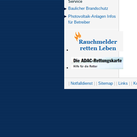
Service
Baulicher Brand­schutz
Photovoltaik-Anlagen Infos
für Betreiber
|
Notfalldienst
| |
Sitemap
| |
Links
| |
K