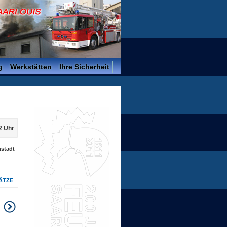
g
Werkstätten
Ihre Sicherheit
2 Uhr
nstadt
ÄTZE