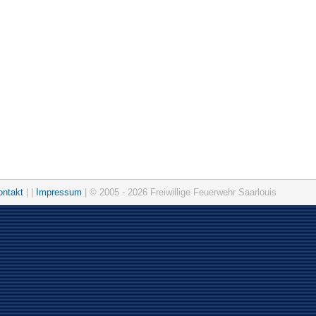
ontakt
| |
Impressum
| © 2005 - 2026 Freiwillige Feuerwehr Saarlouis