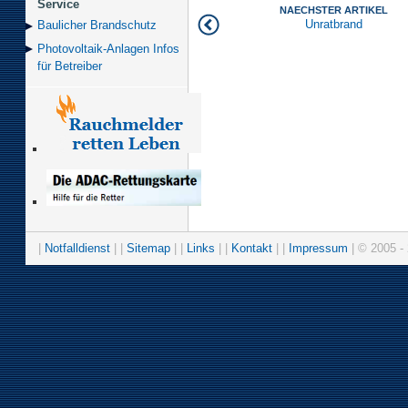
Service
NAECHSTER ARTIKEL
Unratbrand
Baulicher Brand­schutz
Photovoltaik-Anlagen Infos
für Betreiber
|
Notfalldienst
| |
Sitemap
| |
Links
| |
Kontakt
| |
Impressum
| © 2005 - 