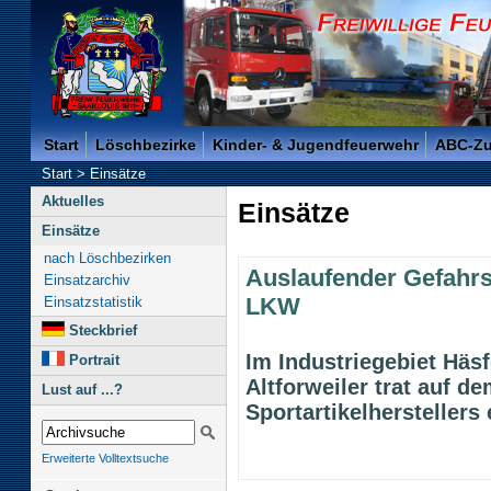
Freiwillige Feuerwehr der Kreisstadt Saarlouis -
Start
Löschbezirke
Kinder- & Jugendfeuerwehr
ABC-Z
Start
>
Einsätze
Aktuelles
Einsätze
Einsätze
nach Löschbezirken
Auslaufender Gefahrs
Einsatzarchiv
LKW
Einsatzstatistik
Steckbrief
Im Industriegebiet Häsf
Portrait
Altforweiler trat auf d
Lust auf ...?
Sportartikelherstellers 
Erweiterte Volltextsuche