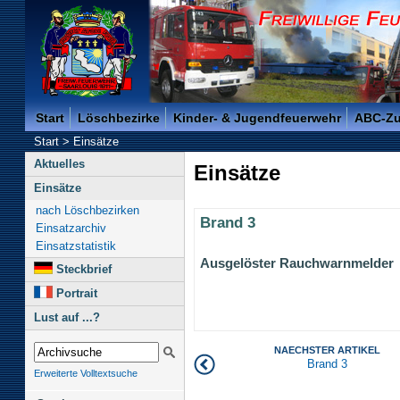
Freiwillige Feuerwehr der Kreisstadt Saarlouis -
Start
Löschbezirke
Kinder- & Jugendfeuerwehr
ABC-Z
Start
>
Einsätze
Aktuelles
Einsätze
Einsätze
nach Löschbezirken
Brand 3
Einsatzarchiv
Einsatzstatistik
Ausgelöster Rauchwarnmelder
Steckbrief
Portrait
Lust auf ...?
NAECHSTER ARTIKEL
Brand 3
Erweiterte Volltextsuche