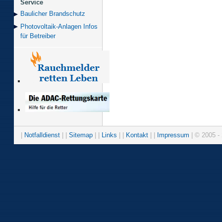
Service
Baulicher Brand­schutz
Photovoltaik-Anlagen Infos
für Betreiber
|
Notfalldienst
| |
Sitemap
| |
Links
| |
Kontakt
| |
Impressum
| © 2005 - 