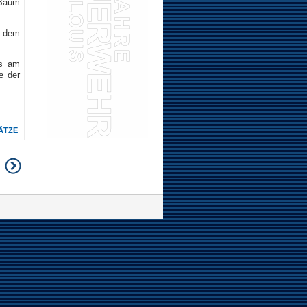
 Baum
s dem
ns am
e der
ÄTZE