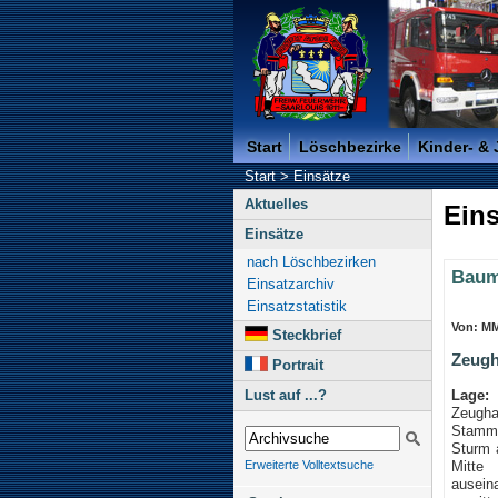
Freiwillige Feuerwehr der K
Start
Löschbezirke
Kinder- &
Start
>
Einsätze
Aktuelles
Eins
Einsätze
nach Löschbezirken
Baum
Einsatzarchiv
Einsatzstatistik
Von: M
Steckbrief
Zeugh
Portrait
Lage:
Lust auf ...?
Zeugha
Stamm
Sturm 
Mit
Erweiterte Volltextsuche
ausein