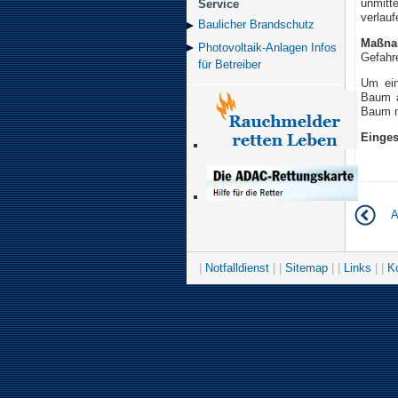
unmitt
Service
verlau
Baulicher Brand­schutz
Maßna
Photovoltaik-Anlagen Infos
Gefahr
für Betreiber
Um ein
Baum a
Baum mi
Einges
A
|
Notfalldienst
| |
Sitemap
| |
Links
| |
K