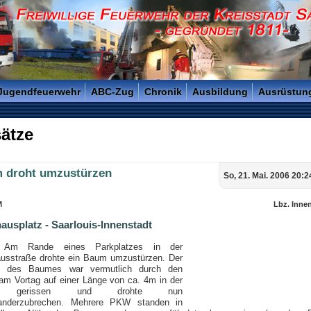
reisstadt Saarlouis - Gegründet 1811 -
 Jugendfeuerwehr
ABC-Zug
Chronik
Ausbildung
Ausrüstun
ätze
 droht umzustürzen
So, 21. Mai. 2006 20:2
M
Lbz. Inne
ausplatz - Saarlouis-Innenstadt
Am Rande eines Parkplatzes in der
usstraße drohte ein Baum umzustürzen. Der
 des Baumes war vermutlich durch den
am Vortag auf einer Länge von ca. 4m in der
te gerissen und drohte nun
anderzubrechen. Mehrere PKW standen in