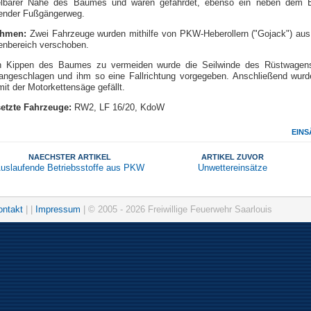
elbarer Nähe des Baumes und waren gefährdet, ebenso ein neben dem
fender Fußgängerweg.
hmen:
Zwei Fahrzeuge wurden mithilfe von PKW-Heberollern ("Gojack") au
enbereich verschoben.
 Kippen des Baumes zu vermeiden wurde die Seilwinde des Rüstwage
ngeschlagen und ihm so eine Fallrichtung vorgegeben. Anschließend wurd
t der Motorkettensäge gefällt.
etzte Fahrzeuge:
RW2, LF 16/20, KdoW
EINS
NAECHSTER ARTIKEL
ARTIKEL ZUVOR
uslaufende Betriebsstoffe aus PKW
Unwettereinsätze
ontakt
| |
Impressum
| © 2005 - 2026 Freiwillige Feuerwehr Saarlouis