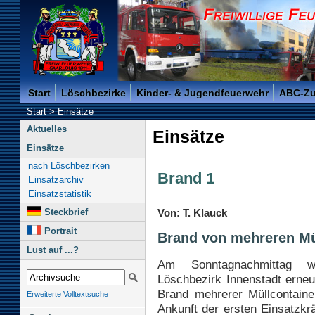
Freiwillige Feuerwehr der Kreisstadt Saarlouis -
Start
Löschbezirke
Kinder- & Jugendfeuerwehr
ABC-Z
Start
>
Einsätze
Aktuelles
Einsätze
Einsätze
nach Löschbezirken
Brand 1
Einsatzarchiv
Einsatzstatistik
Steckbrief
Von: T. Klauck
Portrait
Brand von mehreren Mü
Lust auf ...?
Am Sonntagnachmittag w
Löschbezirk Innenstadt erne
Brand mehrerer Müllcontainer
Erweiterte Volltextsuche
Ankunft der ersten Einsatzkr