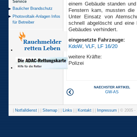
Service
einem Gebäude standen und
Baulicher Brand­schutz
Fenstern kam, mussten die e
Unter Einsatz von Atemsch
Photovoltaik-Anlagen Infos
schnell abgelöscht und eine
für Betreiber
Gebäudes verhindert.
eingesetzte Fahrzeuge:
KdoW
,
VLF
,
LF 16/20
weitere Kräfte:
Polizei
NAECHSTER ARTIKEL
GW-AS
|
Notfalldienst
| |
Sitemap
| |
Links
| |
Kontakt
| |
Impressum
| © 2005 - 