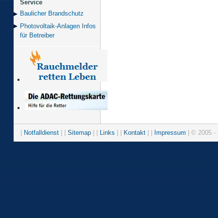
Service
Baulicher Brand­schutz
Photovoltaik-Anlagen Infos
für Betreiber
|
Notfalldienst
| |
Sitemap
| |
Links
| |
Kontakt
| |
Impressum
| © 2005 - 