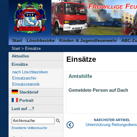
Freiwillige Feuerwehr der Kreisstadt Saarlouis -
Start
Löschbezirke
Kinder- & Jugendfeuerwehr
ABC-Z
Start
>
Einsätze
Aktuelles
Einsätze
Einsätze
nach Löschbezirken
Amtshilfe
Einsatzarchiv
Einsatzstatistik
Gemeldete Person auf Dach
Steckbrief
Portrait
Lust auf ...?
NAECHSTER ARTIKEL
Unterstützung Rettungsdiens
Erweiterte Volltextsuche