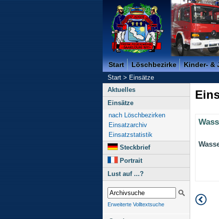
Freiwillige Feuerwehr der K
Start
Löschbezirke
Kinder- &
Start
>
Einsätze
Aktuelles
Eins
Einsätze
nach Löschbezirken
Wass
Einsatzarchiv
Einsatzstatistik
Wasse
Steckbrief
Portrait
Lust auf ...?
Erweiterte Volltextsuche