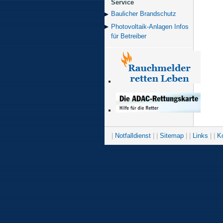
Service
Baulicher Brand­schutz
Photovoltaik-Anlagen Infos
für Betreiber
|
Notfalldienst
| |
Sitemap
| |
Links
| |
K