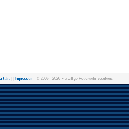
ontakt
| |
Impressum
| © 2005 - 2026 Freiwillige Feuerwehr Saarlouis