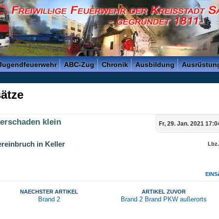
reisstadt Saarlouis - Gegründet 1811 -
 Jugendfeuerwehr
ABC-Zug
Chronik
Ausbildung
Ausrüstun
ätze
erschaden klein
Fr, 29. Jan. 2021 17:
reinbruch in Keller
Lbz
EINS
NAECHSTER ARTIKEL
ARTIKEL ZUVOR
Brand 2
Brand 2 Brand PKW außerorts