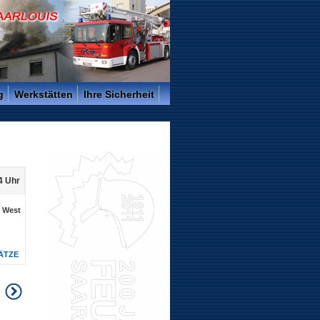
g
Werkstätten
Ihre Sicherheit
04 Uhr
. West
ÄTZE