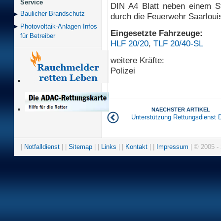
Service
DIN A4 Blatt neben einem St
Baulicher Brand­schutz
durch die Feuerwehr Saarlouis
Photovoltaik-Anlagen Infos
Eingesetzte Fahrzeuge:
für Betreiber
HLF 20/20
,
TLF 20/40-SL
weitere Kräfte:
Polizei
NAECHSTER ARTIKEL
Unterstützung Rettungsdienst 
|
Notfalldienst
| |
Sitemap
| |
Links
| |
Kontakt
| |
Impressum
| © 2005 - 