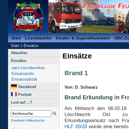
Freiwillige Feuerwehr der Kreisstadt Saarlouis -
Start
Löschbezirke
Kinder- & Jugendfeuerwehr
ABC-Z
Start
>
Einsätze
Aktuelles
Einsätze
Einsätze
nach Löschbezirken
Brand 1
Einsatzarchiv
Einsatzstatistik
Steckbrief
Von: D. Schwarz
Portrait
Brand Erkundung in Fr
Lust auf ...?
Am Mittwoch den 06.02.19
Löschbezirk Ost z
Erkundungseinsatz nach Frau
Erweiterte Volltextsuche
HLF 20/20
wurde eine bereits