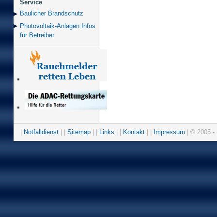
Service
Baulicher Brand­schutz
Photovoltaik-Anlagen Infos
für Betreiber
|
Notfalldienst
| |
Sitemap
| |
Links
| |
Kontakt
| |
Impressum
| © 2005 - 