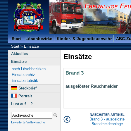
Freiwillige Feuerwehr der Kreisstadt Saarlouis -
Start
Löschbezirke
Kinder- & Jugendfeuerwehr
ABC-Z
Start
>
Einsätze
Aktuelles
Einsätze
Einsätze
nach Löschbezirken
Brand 3
Einsatzarchiv
Einsatzstatistik
ausgelöster Rauchmelder
Steckbrief
Portrait
Lust auf ...?
NAECHSTER ARTIKEL
Brand 3 - ausgelöste
Erweiterte Volltextsuche
Brandmeldeanlage