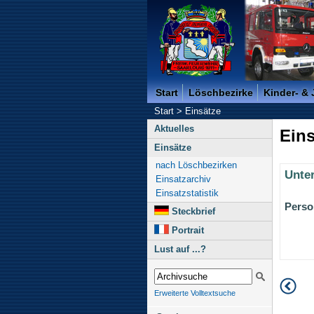
Freiwillige Feuerwehr der K
Start
Löschbezirke
Kinder- &
Start
>
Einsätze
Aktuelles
Eins
Einsätze
nach Löschbezirken
Unte
Einsatzarchiv
Einsatzstatistik
Perso
Steckbrief
Portrait
Lust auf ...?
Erweiterte Volltextsuche