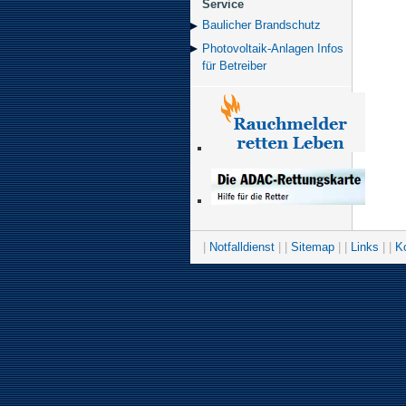
Service
Baulicher Brand­schutz
Photovoltaik-Anlagen Infos
für Betreiber
|
Notfalldienst
| |
Sitemap
| |
Links
| |
K