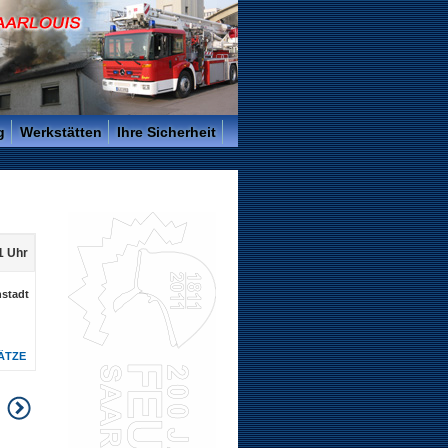
g
Werkstätten
Ihre Sicherheit
1 Uhr
nstadt
ÄTZE