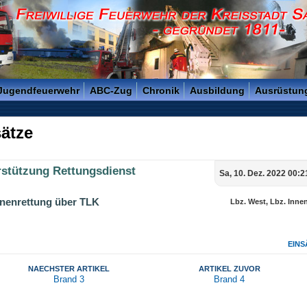
reisstadt Saarlouis - Gegründet 1811 -
 Jugendfeuerwehr
ABC-Zug
Chronik
Ausbildung
Ausrüstun
ätze
rstützung Rettungsdienst
Sa, 10. Dez. 2022 00:2
nenrettung über TLK
Lbz. West, Lbz. Inne
EINS
NAECHSTER ARTIKEL
ARTIKEL ZUVOR
Brand 3
Brand 4