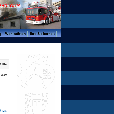
g
Werkstätten
Ihre Sicherheit
0 Uhr
. West
ÄTZE