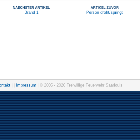
NAECHSTER ARTIKEL
ARTIKEL ZUVOR
Brand 1
Person droht/springt
ontakt
| |
Impressum
| © 2005 - 2026 Freiwillige Feuerwehr Saarlouis