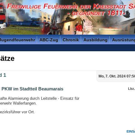
reisstadt Saarlouis - Gegründet 1811 -
 Jugendfeuerwehr
ABC-Zug
Chronik
Ausbildung
Ausrüstun
ätze
d 1
Mo, 7. Okt. 2024 07:5
 PKW im Stadtteil Beaumarais
Lbz
afte Alarmierung durch Leitstelle - Einsatz für
uerwehr Wallerfangen.
zirksführer vor Ort.
EINS