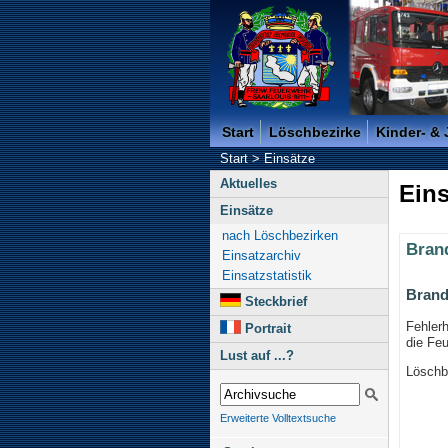
Freiwillige Feuerwehr der K
Start
Löschbezirke
Kinder- &
Start
>
Einsätze
Aktuelles
Eins
Einsätze
nach Löschbezirken
Bran
Einsatzarchiv
Einsatzstatistik
Brand
Steckbrief
Fehlerh
Portrait
die Fe
Lust auf ...?
Löschbe
Erweiterte Volltextsuche