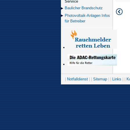
Service
Baulicher Brand­schutz
Photovoltaik-Anlagen Infos
für Betreiber
|
Notfalldienst
| |
Sitemap
| |
Links
| |
K