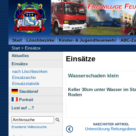
Freiwillige Feuerwehr der Kreisstadt Saarlouis -
Start
Löschbezirke
Kinder- & Jugendfeuerwehr
ABC-Z
Start
>
Einsätze
Aktuelles
Einsätze
Einsätze
nach Löschbezirken
Wasserschaden klein
Einsatzarchiv
Einsatzstatistik
Keller 30cm unter Wasser im Sta
Steckbrief
Roden
Portrait
Lust auf ...?
NAECHSTER ARTIKEL
Erweiterte Volltextsuche
Unterstützung Rettungsdiens