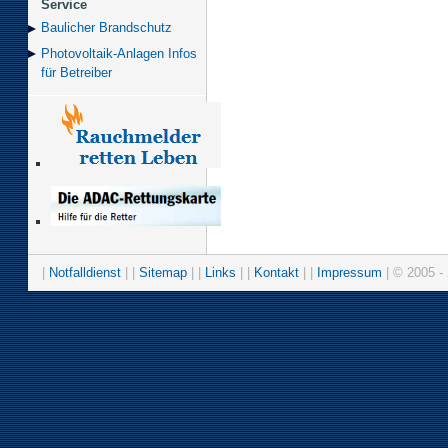
Service
Baulicher Brand­schutz
Photovoltaik-Anlagen Infos
für Betreiber
|
Notfalldienst
| |
Sitemap
| |
Links
| |
Kontakt
| |
Impressum
| © 2005 - 