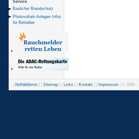
Service
Baulicher Brand­schutz
Photovoltaik-Anlagen Infos
für Betreiber
|
Notfalldienst
| |
Sitemap
| |
Links
| |
Kontakt
| |
Impressum
| © 2005 - 