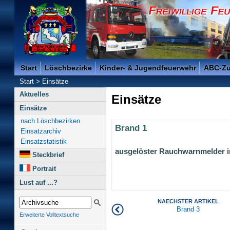
Freiwillige Feuerwehr der Kreisstadt Saarlouis -
Start
Löschbezirke
Kinder- & Jugendfeuerwehr
ABC-Z
Start
>
Einsätze
Aktuelles
Einsätze
Einsätze
nach Löschbezirken
Brand 1
Einsatzarchiv
Einsatzstatistik
ausgelöster Rauchwarnmelder 
Steckbrief
Portrait
Lust auf ...?
NAECHSTER ARTIKEL
Brand 3
Erweiterte Volltextsuche