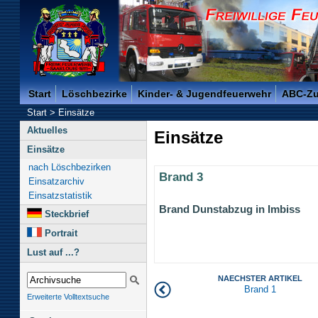
Freiwillige Feuerwehr der Kreisstadt Saarlouis -
Start
Löschbezirke
Kinder- & Jugendfeuerwehr
ABC-Z
Start
>
Einsätze
Aktuelles
Einsätze
Einsätze
nach Löschbezirken
Brand 3
Einsatzarchiv
Einsatzstatistik
Brand Dunstabzug in Imbiss
Steckbrief
Portrait
Lust auf ...?
NAECHSTER ARTIKEL
Brand 1
Erweiterte Volltextsuche