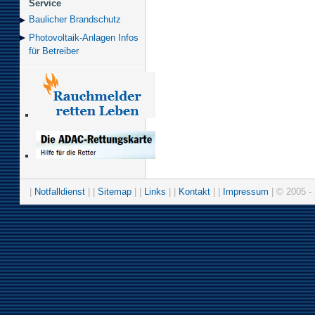
Service
Baulicher Brand­schutz
Photovoltaik-Anlagen Infos
für Betreiber
|
Notfalldienst
| |
Sitemap
| |
Links
| |
Kontakt
| |
Impressum
| © 2005 - 