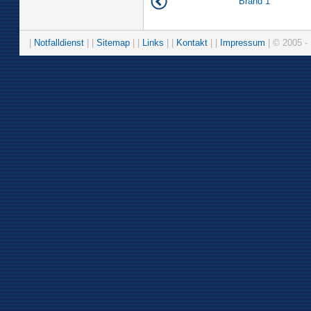
Brand 1
|
Notfalldienst
| |
Sitemap
| |
Links
| |
Kontakt
| |
Impressum
| © 2005 - 