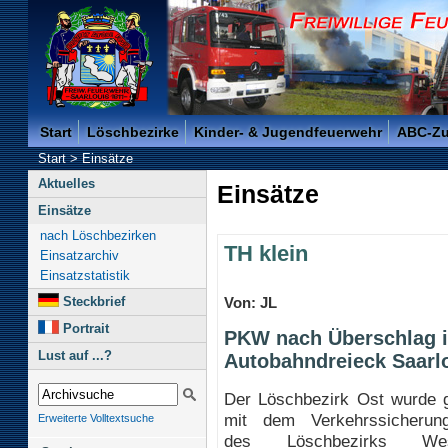
Freiwillige Feuerwehr der Kreisstadt Saarlouis -
Start
Löschbezirke
Kinder- & Jugendfeuerwehr
ABC-Z
Start
>
Einsätze
Aktuelles
Einsätze
Einsätze
nach Löschbezirken
TH klein
Einsatzarchiv
Einsatzstatistik
Steckbrief
Von: JL
Portrait
PKW nach Überschlag i
Lust auf ...?
Autobahndreieck Saarl
Der Löschbezirk Ost wurde
mit dem Verkehrssicherun
Erweiterte Volltextsuche
des Löschbezirks W