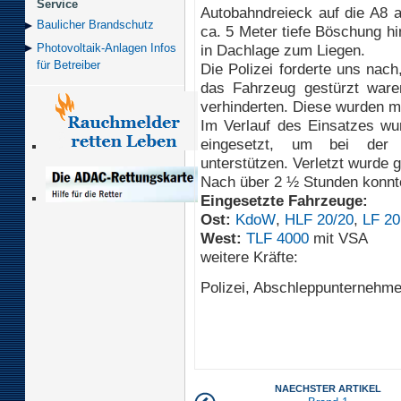
Service
Autobahndreieck auf die A8 a
Baulicher Brand­schutz
ca. 5 Meter tiefe Böschung h
in Dachlage zum Liegen.
Photovoltaik-Anlagen Infos
für Betreiber
Die Polizei forderte uns nac
das Fahrzeug gestürzt war
verhinderten. Diese wurden mi
Im Verlauf des Einsatzes 
eingesetzt, um bei der
unterstützen. Verletzt wurde 
Nach über 2 ½ Stunden konnt
Eingesetzte Fahrzeuge:
Ost:
KdoW
,
HLF 20/20
,
LF 20
West:
TLF 4000
mit VSA
weitere Kräfte:
Polizei, Abschleppunternehm
NAECHSTER ARTIKEL