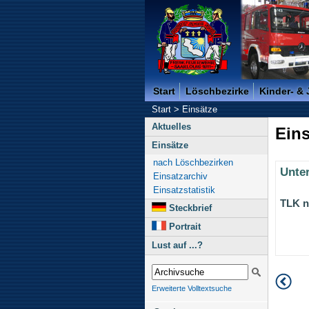
Freiwillige Feuerwehr der K
Start
Löschbezirke
Kinder- &
Start
>
Einsätze
Aktuelles
Eins
Einsätze
nach Löschbezirken
Unte
Einsatzarchiv
Einsatzstatistik
TLK n
Steckbrief
Portrait
Lust auf ...?
Erweiterte Volltextsuche