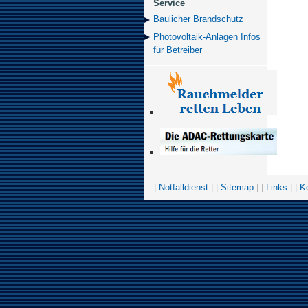
Service
Baulicher Brand­schutz
Photovoltaik-Anlagen Infos
für Betreiber
|
Notfalldienst
| |
Sitemap
| |
Links
| |
K