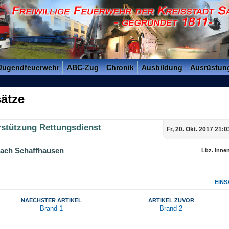
reisstadt Saarlouis - Gegründet 1811 -
 Jugendfeuerwehr
ABC-Zug
Chronik
Ausbildung
Ausrüstun
ätze
rstützung Rettungsdienst
Fr, 20. Okt. 2017 21:
ach Schaffhausen
Lbz. Inne
EINS
NAECHSTER ARTIKEL
ARTIKEL ZUVOR
Brand 1
Brand 2