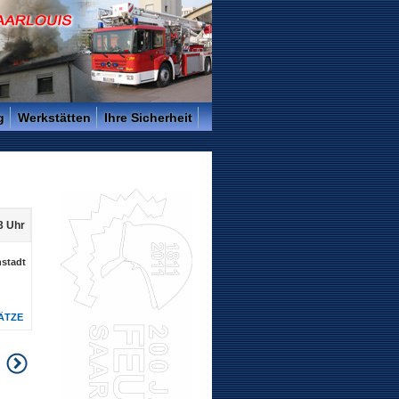
g
Werkstätten
Ihre Sicherheit
03 Uhr
nstadt
ÄTZE