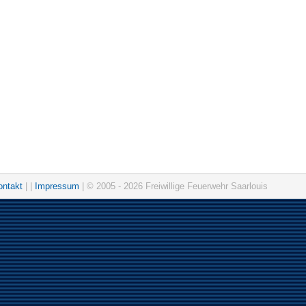
ontakt
| |
Impressum
| © 2005 - 2026 Freiwillige Feuerwehr Saarlouis