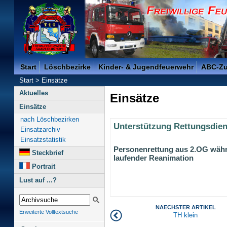
Freiwillige Feuerwehr der Kreisstadt Saarlouis -
Start
Löschbezirke
Kinder- & Jugendfeuerwehr
ABC-Z
Start
>
Einsätze
Aktuelles
Einsätze
Einsätze
nach Löschbezirken
Unterstützung Rettungsdien
Einsatzarchiv
Einsatzstatistik
Personenrettung aus 2.OG wäh
Steckbrief
laufender Reanimation
Portrait
Lust auf ...?
NAECHSTER ARTIKEL
Erweiterte Volltextsuche
TH klein