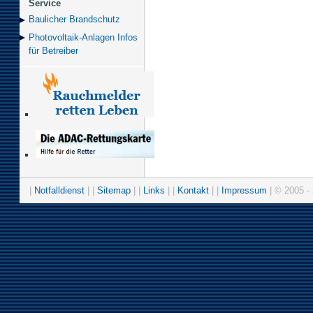
Service
Baulicher Brand­schutz
Photovoltaik-Anlagen Infos
für Betreiber
|
Notfalldienst
| |
Sitemap
| |
Links
| |
Kontakt
| |
Impressum
| © 2005 - 