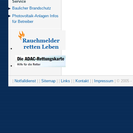
Service
Baulicher Brand­schutz
Photovoltaik-Anlagen Infos
für Betreiber
|
Notfalldienst
| |
Sitemap
| |
Links
| |
Kontakt
| |
Impressum
| © 2005 - 