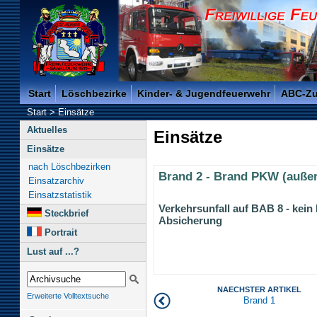
Freiwillige Feuerwehr der Kreisstadt Saarlouis -
Start
Löschbezirke
Kinder- & Jugendfeuerwehr
ABC-Z
Start
>
Einsätze
Aktuelles
Einsätze
Einsätze
nach Löschbezirken
Brand 2 - Brand PKW (außer
Einsatzarchiv
Einsatzstatistik
Verkehrsunfall auf BAB 8 - kein
Steckbrief
Absicherung
Portrait
Lust auf ...?
NAECHSTER ARTIKEL
Erweiterte Volltextsuche
Brand 1