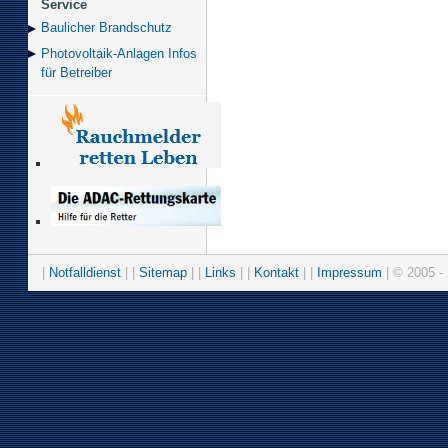
Service
Baulicher Brand­schutz
Photovoltaik-Anlagen Infos
für Betreiber
|
Notfalldienst
| |
Sitemap
| |
Links
| |
Kontakt
| |
Impressum
| © 2005 - 