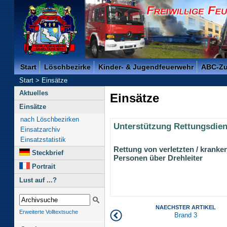
Freiwillige Feuerwehr der Kreisstadt Saarlouis -
Start
Löschbezirke
Kinder- & Jugendfeuerwehr
ABC-Z
Start
>
Einsätze
Aktuelles
Einsätze
Einsätze
nach Löschbezirken
Unterstützung Rettungsdien
Einsatzarchiv
Einsatzstatistik
Rettung von verletzten / kranke
Steckbrief
Personen über Drehleiter
Portrait
Lust auf ...?
NAECHSTER ARTIKEL
Erweiterte Volltextsuche
Brand 3