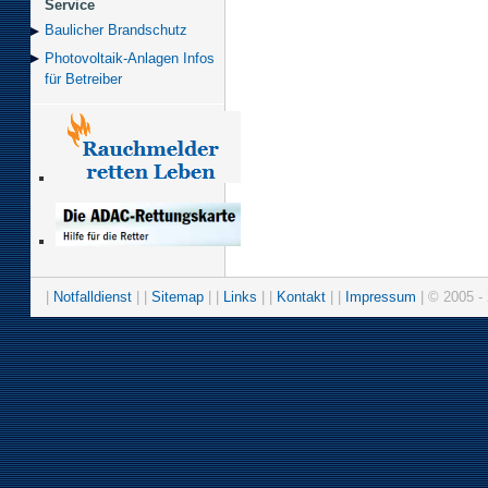
Service
Baulicher Brand­schutz
Photovoltaik-Anlagen Infos
für Betreiber
|
Notfalldienst
| |
Sitemap
| |
Links
| |
Kontakt
| |
Impressum
| © 2005 - 