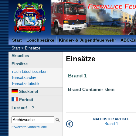
Freiwillige Feuerwehr der Kreisstadt Saarlouis -
Start
Löschbezirke
Kinder- & Jugendfeuerwehr
ABC-Z
Start
>
Einsätze
Aktuelles
Einsätze
Einsätze
nach Löschbezirken
Brand 1
Einsatzarchiv
Einsatzstatistik
Brand Container klein
Steckbrief
Portrait
Lust auf ...?
NAECHSTER ARTIKEL
Brand 1
Erweiterte Volltextsuche