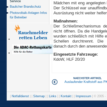
Service
Mädchen mit eng angelegten 
Baulicher Brand­schutz
Der Schlüssel war unauffindba
Ausrüstung nicht weiter helfen
Photovoltaik-Anlagen Infos
für Betreiber
Maßnahmen:
Der Schließmechanismus der
nicht öffnen. Da die Handgel
wurden schließlich mit Hilfe 
Schellen durchtrennt. Die
danach durch den anwesenden
Eingesetzte Fahrzeuge:
KdoW, HLF 20/20
NAECHSTER ARTIKEL
Auslaufender Kraftstoff aus 
|
Notfalldienst
| |
Sitemap
| |
Links
| |
Kontakt
| |
Impressum
| © 2005 - 