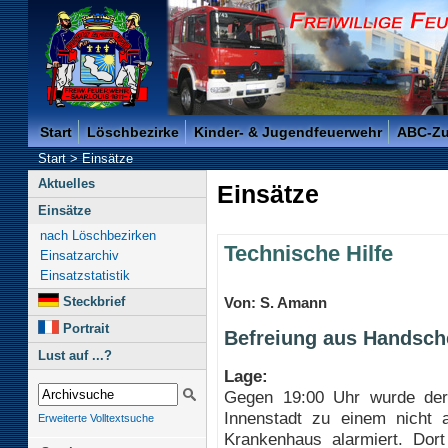
Freiwillige Feuerwehr der Kreisstadt Saarlouis -
Start
Löschbezirke
Kinder- & Jugendfeuerwehr
ABC-Z
Start
>
Einsätze
Aktuelles
Einsätze
Einsätze
nach Löschbezirken
Technische Hilfe
Einsatzarchiv
Einsatzstatistik
Steckbrief
Von: S. Amann
Portrait
Befreiung aus Handsch
Lust auf ...?
Lage:
Gegen 19:00 Uhr wurde der
Innenstadt zu einem nicht al
Erweiterte Volltextsuche
Krankenhaus alarmiert. Dor