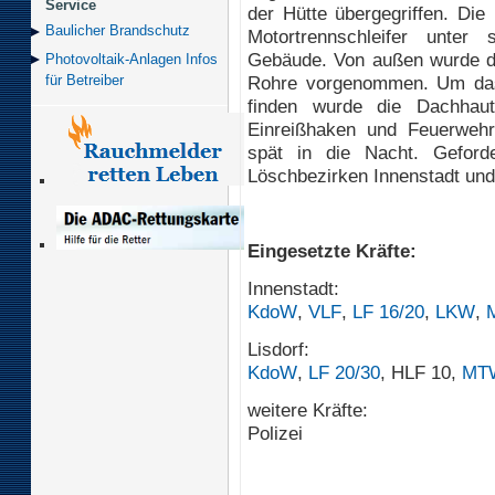
Service
der Hütte übergegriffen. Die 
Baulicher Brand­schutz
Motortrennschleifer unte
Gebäude. Von außen wurde d
Photovoltaik-Anlagen Infos
Rohre vorgenommen. Um das
für Betreiber
finden wurde die Dachhaut
Einreißhaken und Feuerwehra
spät in die Nacht. Geford
Löschbezirken Innenstadt und 
Eingesetzte Kräfte:
Innenstadt:
KdoW
,
VLF
,
LF 16/20
,
LKW
,
Lisdorf:
KdoW
,
LF 20/30
, HLF 10,
MT
weitere Kräfte:
Polizei