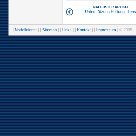
NAECHSTER ARTIKEL
Unterstützung Rettungsdiens
|
Notfalldienst
| |
Sitemap
| |
Links
| |
Kontakt
| |
Impressum
| © 2005 - 