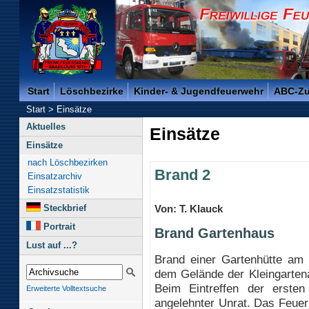
Freiwillige Feuerwehr der Kreisstadt Saarlouis -
Start
Löschbezirke
Kinder- & Jugendfeuerwehr
ABC-Z
Start
>
Einsätze
Aktuelles
Einsätze
Einsätze
nach Löschbezirken
Brand 2
Einsatzarchiv
Einsatzstatistik
Steckbrief
Von: T. Klauck
Portrait
Brand Gartenhaus
Lust auf ...?
Brand einer Gartenhütte am
dem Gelände der Kleingartena
Beim Eintreffen der ersten
Erweiterte Volltextsuche
angelehnter Unrat. Das Feuer