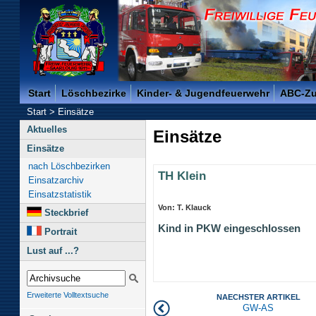
Freiwillige Feuerwehr der Kreisstadt Saarlouis -
Start
Löschbezirke
Kinder- & Jugendfeuerwehr
ABC-Z
Start
>
Einsätze
Aktuelles
Einsätze
Einsätze
nach Löschbezirken
TH Klein
Einsatzarchiv
Einsatzstatistik
Von: T. Klauck
Steckbrief
Kind in PKW eingeschlossen
Portrait
Lust auf ...?
Erweiterte Volltextsuche
NAECHSTER ARTIKEL
GW-AS