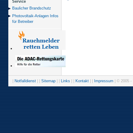
Service
Baulicher Brand­schutz
Photovoltaik-Anlagen Infos
für Betreiber
|
Notfalldienst
| |
Sitemap
| |
Links
| |
Kontakt
| |
Impressum
| © 2005 - 