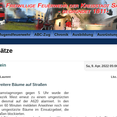
reisstadt Saarlouis - Gegründet 1811 -
 Jugendfeuerwehr
ABC-Zug
Chronik
Ausbildung
Ausrüstun
ätze
ein
Sa, 9. Apr. 2022 05:0
 Laurent
Lbz
weitere Bäume auf Straßen
mstagmorgen gegen 5 Uhr wurde der
ezirk West erneut zu einem umgestürzten
diesmal auf der A620 alarmiert. In den
en 60 Minuten meldeten Anwohner noch vier
e umgestürzte Bäume im Einsatzgebiet, die
aßen blockierten.