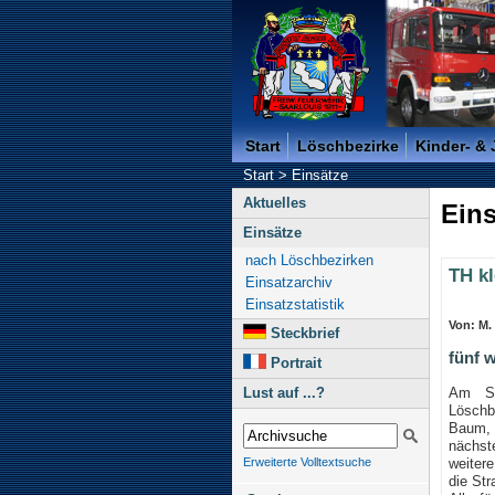
Freiwillige Feuerwehr der K
Start
Löschbezirke
Kinder- &
Start
>
Einsätze
Aktuelles
Eins
Einsätze
nach Löschbezirken
TH kl
Einsatzarchiv
Einsatzstatistik
Von: M.
Steckbrief
fünf 
Portrait
Am Sa
Lust auf ...?
Löschb
Baum, 
nächst
weiter
Erweiterte Volltextsuche
die Str