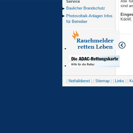
Alle f
Service
sind an
Baulicher Brand­schutz
Einges
Photovoltaik-Anlagen Infos
KdoW,
für Betreiber
|
Notfalldienst
| |
Sitemap
| |
Links
| |
K