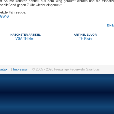
ünf Bäume konnten schnell aus dem Weg geräumt werden und die Einsatzk
schließend gegen 7 Uhr wieder eingerückt.
etzte Fahrzeuge:
GW-S
EINS
NAECHSTER ARTIKEL
ARTIKEL ZUVOR
VSA TH klein
TH-Klein
ontakt
| |
Impressum
| © 2005 - 2026 Freiwillige Feuerwehr Saarlouis