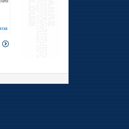
räfte
ÄTZE