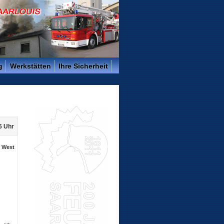
g
Werkstätten
Ihre Sicherheit
6 Uhr
. West