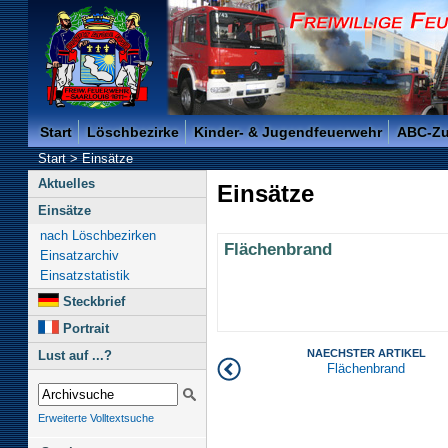
Freiwillige Feuerwehr der Kreisstadt Saarlouis -
Start
Löschbezirke
Kinder- & Jugendfeuerwehr
ABC-Z
Start
>
Einsätze
Aktuelles
Einsätze
Einsätze
nach Löschbezirken
Flächenbrand
Einsatzarchiv
Einsatzstatistik
Steckbrief
Portrait
NAECHSTER ARTIKEL
Lust auf ...?
Flächenbrand
Erweiterte Volltextsuche