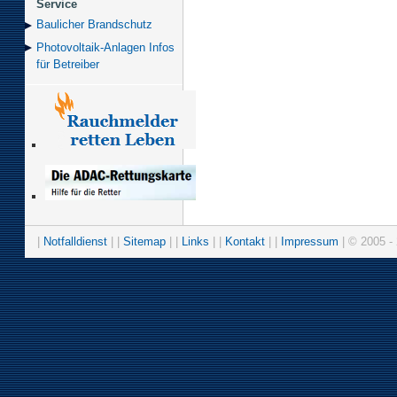
Service
Baulicher Brand­schutz
Photovoltaik-Anlagen Infos
für Betreiber
|
Notfalldienst
| |
Sitemap
| |
Links
| |
Kontakt
| |
Impressum
| © 2005 - 