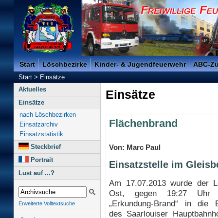
Freiwillige Feuerwehr der Kreisstadt Saarlouis -
Start
Löschbezirke
Kinder- & Jugendfeuerwehr
ABC-Z
Start
>
Einsätze
Aktuelles
Einsätze
Einsätze
nach Löschbezirken
Flächenbrand
Einsatzarchiv
Einsatzstatistik
Steckbrief
Von: Marc Paul
Portrait
Einsatzstelle im Gleis
Lust auf ...?
Am 17.07.2013 wurde der L
Ost, gegen 19:27 Uhr 
„Erkundung-Brand“ in die 
Erweiterte Volltextsuche
des Saarlouiser Hauptbahnho