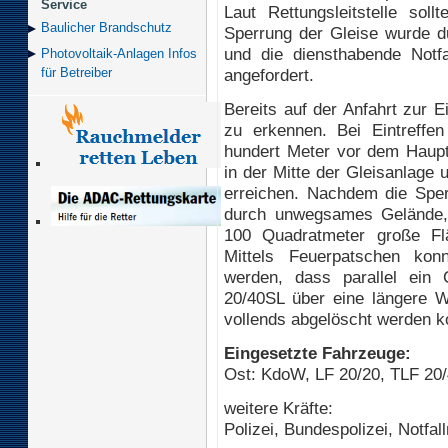
Service
Laut Rettungsleitstelle sol
Baulicher Brand­schutz
Sperrung der Gleise wurde du
und die diensthabende Not
Photovoltaik-Anlagen Infos
angefordert.
für Betreiber
Bereits auf der Anfahrt zur 
zu erkennen. Bei Eintreffe
hundert Meter vor dem Haup
in der Mitte der Gleisanlage 
erreichen. Nachdem die Sper
durch unwegsames Gelände, 
100 Quadratmeter große Fl
Mittels Feuerpatschen kon
werden, dass parallel ein
20/40SL über eine längere 
vollends abgelöscht werden k
Eingesetzte Fahrzeuge:
Ost: KdoW, LF 20/20, TLF 20
weitere Kräfte:
Polizei, Bundespolizei, Notfa