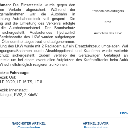
hmen:
Die Einsatzstelle wurde gegen den
nden Verkehr abgesichert. Während der
Entladen des Aufliegers
ngsmaßnahmen war die Autobahn in
ichtung Autobahndreieck voll gesperrt. Die
Kran
ng und die Umleitung des Verkehrs erfolgte
die Autobahnmeisterei. Der Brandschutz
sichergestellt. Auslaufendes Hydrauliköl
Aufrichten des LKW
Betriebsstoffe des LKW wurden aufgefangen
t Ölbindemittel abgestreut und aufgenommen.
dung des LKW wurde mit 2 Radladern auf ein Ersatzfahrzeug umgeladen. Wä
rgungsmaßnahmen durch Abschleppdienst und Kranfirma wurde weiterhi
chutz sichergestellt; zudem verblieb der Gerätewagen Gefahrgut a
zstelle um bei einem eventuellen Aufplatzen des Kraftstofftanks beim Aufri
W schnellstmöglich reagieren zu können.
etzte Fahrzeuge:
ezirk Ost:
LF 20/20, LF 16-TS, LF 8
ezirk Innenstadt:
ahrgut, RW2, 2 KdoW
EINS
NAECHSTER ARTIKEL
ARTIKEL ZUVOR
Gasexplosion
Brandmeldung