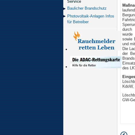
Service
Maßna
Baulicher Brand­schutz
laufe
Bergu
Photovoltaik-Anlagen Infos
Fahrtr
für Betreiber
Sperru
durch 
wurde 
sowie 
und mi
Die La
der Be
Brands
Einsat
des LK
Einges
Löschb
KdoW, 
Löschb
GW-Gef