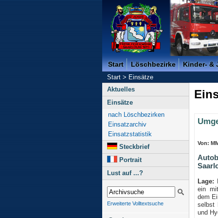
Freiwillige Feuerwehr der K
Start
Löschbezirke
Kinder- &
Start
>
Einsätze
Aktuelles
Eins
Einsätze
nach Löschbezirken
Umge
Einsatzarchiv
Einsatzstatistik
Von: M
Steckbrief
Autob
Portrait
Saarl
Lust auf ...?
Lage:
B
ein mi
dem Ein
Erweiterte Volltextsuche
selbst
und Hyd