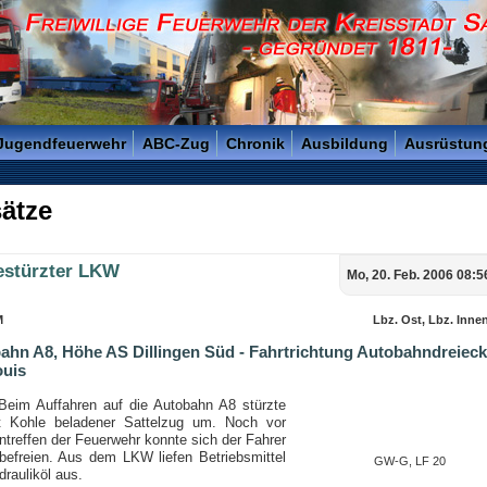
reisstadt Saarlouis - Gegründet 1811 -
 Jugendfeuerwehr
ABC-Zug
Chronik
Ausbildung
Ausrüstun
ätze
stürzter LKW
Mo, 20. Feb. 2006 08:5
M
Lbz. Ost, Lbz. Inne
ahn A8, Höhe AS Dillingen Süd - Fahrtrichtung Autobahndreieck
ouis
eim Auffahren auf die Autobahn A8 stürzte
t Kohle beladener Sattelzug um. Noch vor
treffen der Feuerwehr konnte sich der Fahrer
 befreien. Aus dem LKW liefen Betriebsmittel
GW-G, LF 20
rauliköl aus.