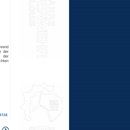
hrend
n der
n der
chten
ÄTZE