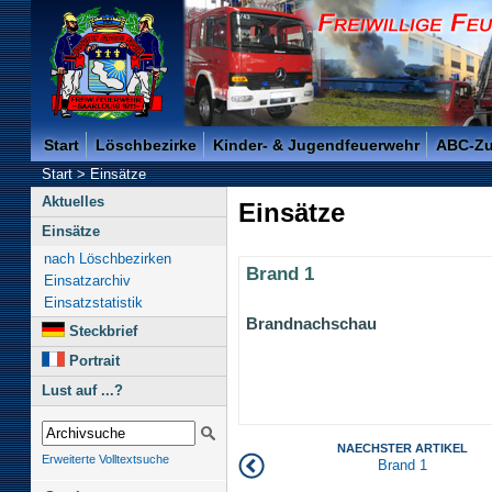
Freiwillige Feuerwehr der Kreisstadt Saarlouis -
Start
Löschbezirke
Kinder- & Jugendfeuerwehr
ABC-Z
Start
>
Einsätze
Aktuelles
Einsätze
Einsätze
nach Löschbezirken
Brand 1
Einsatzarchiv
Einsatzstatistik
Brandnachschau
Steckbrief
Portrait
Lust auf ...?
NAECHSTER ARTIKEL
Erweiterte Volltextsuche
Brand 1