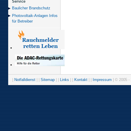
Service
Baulicher Brand­schutz
Photovoltaik-Anlagen Infos
für Betreiber
|
Notfalldienst
| |
Sitemap
| |
Links
| |
Kontakt
| |
Impressum
| © 2005 - 