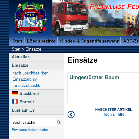
Freiwillige Feuerwehr der Kreisstadt Saarlouis -
Start
Löschbezirke
Kinder- & Jugendfeuerwehr
ABC-Z
Start
>
Einsätze
Aktuelles
Einsätze
Einsätze
nach Löschbezirken
Umgestürzter Baum
Einsatzarchiv
Einsatzstatistik
Steckbrief
Portrait
NAECHSTER ARTIKEL
Lust auf ...?
Techn. Hilfe
Erweiterte Volltextsuche