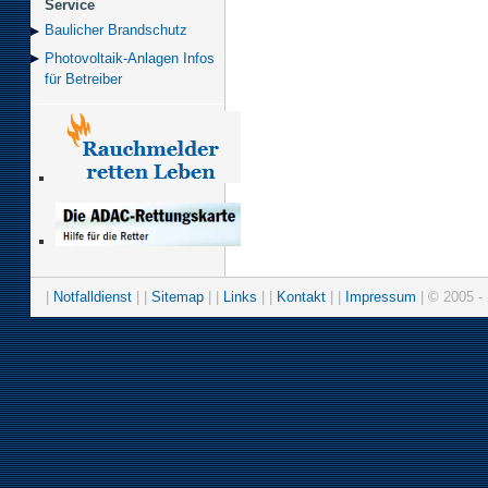
Service
Baulicher Brand­schutz
Photovoltaik-Anlagen Infos
für Betreiber
|
Notfalldienst
| |
Sitemap
| |
Links
| |
Kontakt
| |
Impressum
| © 2005 - 