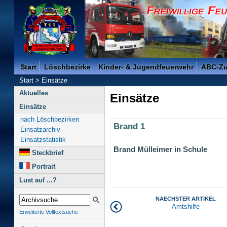
Freiwillige Feuerwehr der Kreisstadt Saarlouis -
Start
Löschbezirke
Kinder- & Jugendfeuerwehr
ABC-Z
Start
>
Einsätze
Aktuelles
Einsätze
Einsätze
nach Löschbezirken
Brand 1
Einsatzarchiv
Einsatzstatistik
Brand Mülleimer in Schule
Steckbrief
Portrait
Lust auf ...?
NAECHSTER ARTIKEL
Amtshilfe
Erweiterte Volltextsuche