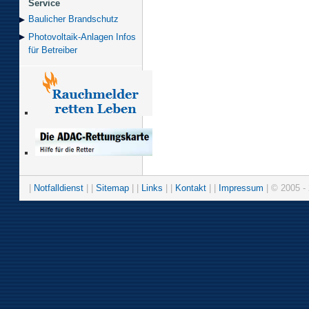
Service
Baulicher Brand­schutz
Photovoltaik-Anlagen Infos
für Betreiber
|
Notfalldienst
| |
Sitemap
| |
Links
| |
Kontakt
| |
Impressum
| © 2005 - 