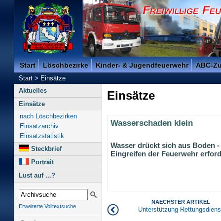
Freiwillige Feuerwehr der Kreisstadt Saarlouis -
Start
Löschbezirke
Kinder- & Jugendfeuerwehr
ABC-Z
Start
>
Einsätze
Aktuelles
Einsätze
Einsätze
nach Löschbezirken
Wasserschaden klein
Einsatzarchiv
Einsatzstatistik
Wasser drückt sich aus Boden -
Steckbrief
Eingreifen der Feuerwehr erford
Portrait
Lust auf ...?
NAECHSTER ARTIKEL
Erweiterte Volltextsuche
Unterstützung Rettungsdiens