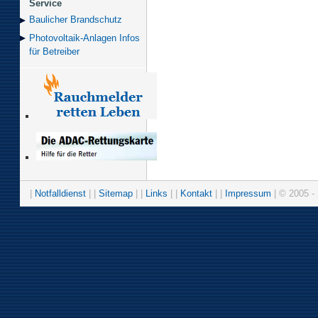
Service
Baulicher Brand­schutz
Photovoltaik-Anlagen Infos
für Betreiber
|
Notfalldienst
| |
Sitemap
| |
Links
| |
Kontakt
| |
Impressum
| © 2005 - 