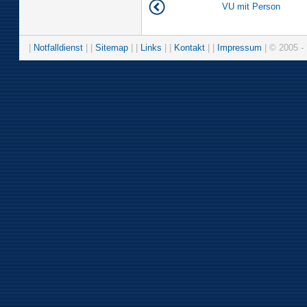
VU mit Person
|
Notfalldienst
| |
Sitemap
| |
Links
| |
Kontakt
| |
Impressum
| © 2005 - 