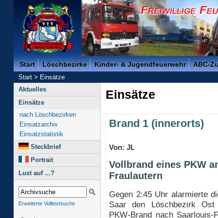
Freiwillige Feuerwehr der Kreisstadt Saarlouis -
Start
Löschbezirke
Kinder- & Jugendfeuerwehr
ABC-Z
Start
>
Einsätze
Aktuelles
Einsätze
Einsätze
nach Löschbezirken
Brand 1 (innerorts)
Einsatzarchiv
Einsatzstatistik
Steckbrief
Von: JL
Portrait
Vollbrand eines PKW a
Lust auf ...?
Fraulautern
Gegen 2:45 Uhr alarmierte die
Saar den Löschbezirk Ost
Erweiterte Volltextsuche
PKW-Brand nach Saarlouis-Fr