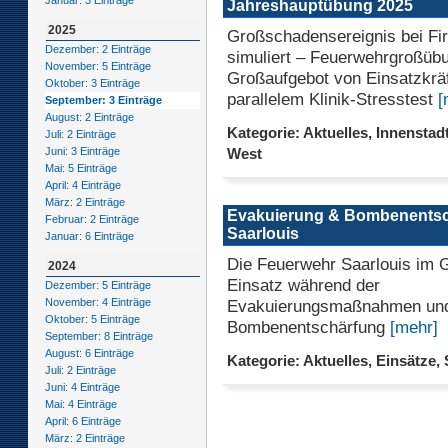
Januar: 3 Einträge
Jahreshauptübung 2025
2025
Großschadensereignis bei F
Dezember: 2 Einträge
simuliert – Feuerwehrgroßüb
November: 5 Einträge
Großaufgebot von Einsatzkrä
Oktober: 3 Einträge
parallelem Klinik-Stresstest
[
September: 3 Einträge
August: 2 Einträge
Kategorie: Aktuelles, Innenstadt
Juli: 2 Einträge
Juni: 3 Einträge
West
Mai: 5 Einträge
April: 4 Einträge
März: 2 Einträge
Evakuierung & Bombenentsc
Februar: 2 Einträge
Saarlouis
Januar: 6 Einträge
Die Feuerwehr Saarlouis im 
2024
Einsatz während der
Dezember: 5 Einträge
Evakuierungsmaßnahmen un
November: 4 Einträge
Oktober: 5 Einträge
Bombenentschärfung
[mehr]
September: 8 Einträge
August: 6 Einträge
Kategorie: Aktuelles, Einsätze, 
Juli: 2 Einträge
Juni: 4 Einträge
Mai: 4 Einträge
April: 6 Einträge
März: 2 Einträge