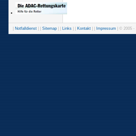
|
Notfalldienst
| |
Sitemap
| |
Links
| |
Kontakt
| |
Impressum
| © 2005 - 