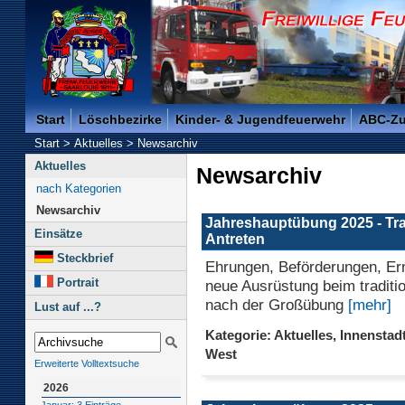
Freiwillige Feuerwehr der Kreisstadt Saarlouis -
Start
Löschbezirke
Kinder- & Jugendfeuerwehr
ABC-Z
Start
>
Aktuelles
>
Newsarchiv
Aktuelles
Newsarchiv
nach Kategorien
Newsarchiv
Jahreshauptübung 2025 - Tra
Einsätze
Antreten
Steckbrief
Ehrungen, Beförderungen, E
Portrait
neue Ausrüstung beim traditio
nach der Großübung
[mehr]
Lust auf ...?
Kategorie: Aktuelles, Innenstadt
West
Erweiterte Volltextsuche
2026